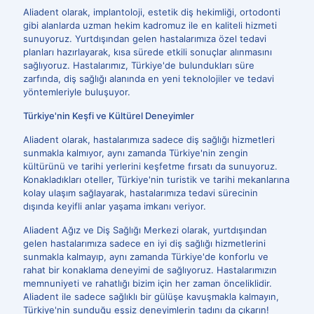
Aliadent olarak, implantoloji, estetik diş hekimliği, ortodonti
gibi alanlarda uzman hekim kadromuz ile en kaliteli hizmeti
sunuyoruz. Yurtdışından gelen hastalarımıza özel tedavi
planları hazırlayarak, kısa sürede etkili sonuçlar alınmasını
sağlıyoruz. Hastalarımız, Türkiye'de bulundukları süre
zarfında, diş sağlığı alanında en yeni teknolojiler ve tedavi
yöntemleriyle buluşuyor.
Türkiye'nin Keşfi ve Kültürel Deneyimler
Aliadent olarak, hastalarımıza sadece diş sağlığı hizmetleri
sunmakla kalmıyor, aynı zamanda Türkiye'nin zengin
kültürünü ve tarihi yerlerini keşfetme fırsatı da sunuyoruz.
Konakladıkları oteller, Türkiye'nin turistik ve tarihi mekanlarına
kolay ulaşım sağlayarak, hastalarımıza tedavi sürecinin
dışında keyifli anlar yaşama imkanı veriyor.
Aliadent Ağız ve Diş Sağlığı Merkezi olarak, yurtdışından
gelen hastalarımıza sadece en iyi diş sağlığı hizmetlerini
sunmakla kalmayıp, aynı zamanda Türkiye'de konforlu ve
rahat bir konaklama deneyimi de sağlıyoruz. Hastalarımızın
memnuniyeti ve rahatlığı bizim için her zaman önceliklidir.
Aliadent ile sadece sağlıklı bir gülüşe kavuşmakla kalmayın,
Türkiye'nin sunduğu eşsiz deneyimlerin tadını da çıkarın!