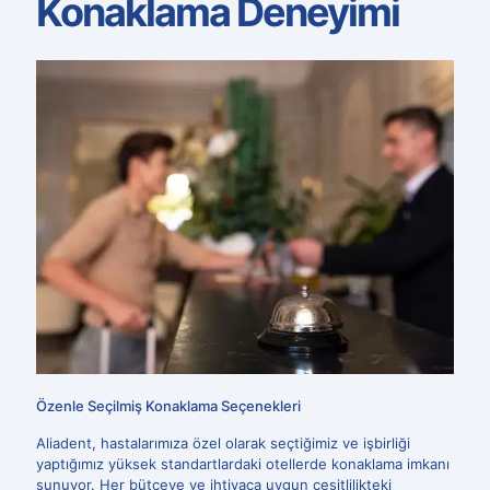
Konaklama Deneyimi
Özenle Seçilmiş Konaklama Seçenekleri
Aliadent, hastalarımıza özel olarak seçtiğimiz ve işbirliği
yaptığımız yüksek standartlardaki otellerde konaklama imkanı
sunuyor. Her bütçeye ve ihtiyaca uygun çeşitlilikteki