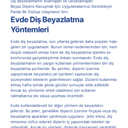
Diş Beyazlatmanın Avantajları ve Dezavantajları
Beyaz Dişlere Kavuşmak İçin Uygulamalarınızı Destekleyin
Parlak Bir Gülüşe Ulaşmanın Sırrı
Evde Diş Beyazlatma
Yöntemleri
Evde diş beyazlatma, son yıllarda giderek daha popüler hale
gelen bir uygulamadır. Bunun temel nedenlerinden biri, hem
düşük maliyetli olması hem de diş beyazlatma işlemini ev
konforunda gerçekleştirme imkanı sunmasıdır. Evde diş
beyazlatmanın en yaygın kullanılan yöntemlerinden biri
diş
beyazlatma
şeritleridir. Bu şeritler, dişlerin üzerine
yapıştırılarak beyazlatıcı jel içerikleri sayesinde diş
yüzeyindeki lekelerin giderilmesini sağlar. Düzenli kullanımla
birkaç hafta içinde gözle görülür sonuçlar elde edilebilir.
Ancak bu yöntemin etkili olabilmesi için kullanım
talimatlarına sıkı sıkıya uyulması önemlidir.
Evde kullanılabilecek bir diğer yöntem de beyazlatıcı
jellerdir. Bu jeller, genellikle dişlerin üzerine fırçayla veya diş
beyazlatma aparatları yardımıyla uygulanır. Jelin etkisi, diş
minesine nüfuz ederek dişlerin iç yapısındaki lekeleri de
giderebilir. Ancak bu yöntem, dişlerde hassasiyet yaratabilir,