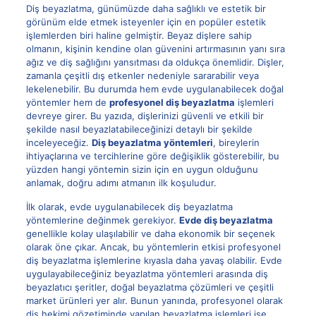
Diş beyazlatma, günümüzde daha sağlıklı ve estetik bir
görünüm elde etmek isteyenler için en popüler estetik
işlemlerden biri haline gelmiştir. Beyaz dişlere sahip
olmanın, kişinin kendine olan güvenini artırmasının yanı sıra
ağız ve diş sağlığını yansıtması da oldukça önemlidir. Dişler,
zamanla çeşitli dış etkenler nedeniyle sararabilir veya
lekelenebilir. Bu durumda hem evde uygulanabilecek doğal
yöntemler hem de
profesyonel diş beyazlatma
işlemleri
devreye girer. Bu yazıda, dişlerinizi güvenli ve etkili bir
şekilde nasıl beyazlatabileceğinizi detaylı bir şekilde
inceleyeceğiz.
Diş beyazlatma yöntemleri
, bireylerin
ihtiyaçlarına ve tercihlerine göre değişiklik gösterebilir, bu
yüzden hangi yöntemin sizin için en uygun olduğunu
anlamak, doğru adımı atmanın ilk koşuludur.
İlk olarak, evde uygulanabilecek diş beyazlatma
yöntemlerine değinmek gerekiyor.
Evde diş beyazlatma
genellikle kolay ulaşılabilir ve daha ekonomik bir seçenek
olarak öne çıkar. Ancak, bu yöntemlerin etkisi profesyonel
diş beyazlatma işlemlerine kıyasla daha yavaş olabilir. Evde
uygulayabileceğiniz beyazlatma yöntemleri arasında diş
beyazlatıcı şeritler, doğal beyazlatma çözümleri ve çeşitli
market ürünleri yer alır. Bunun yanında, profesyonel olarak
diş hekimi gözetiminde yapılan beyazlatma işlemleri ise