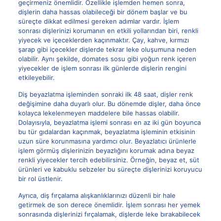
geçirmeniz önemlidir. Özellikle işlemden hemen sonra,
dişlerin daha hassas olabileceği bir dönem başlar ve bu
süreçte dikkat edilmesi gereken adımlar vardır. İşlem
sonrası dişlerinizi korumanın en etkili yollarından biri, renkli
yiyecek ve içeceklerden kaçınmaktır. Çay, kahve, kırmızı
şarap gibi içecekler dişlerde tekrar leke oluşumuna neden
olabilir. Aynı şekilde, domates sosu gibi yoğun renk içeren
yiyecekler de işlem sonrası ilk günlerde dişlerin rengini
etkileyebilir.
Diş beyazlatma işleminden sonraki ilk 48 saat, dişler renk
değişimine daha duyarlı olur. Bu dönemde dişler, daha önce
kolayca lekelenmeyen maddelere bile hassas olabilir.
Dolayısıyla, beyazlatma işlemi sonrası en az iki gün boyunca
bu tür gıdalardan kaçınmak, beyazlatma işleminin etkisinin
uzun süre korunmasına yardımcı olur. Beyazlatıcı ürünlerle
işlem görmüş dişlerinizin beyazlığını korumak adına beyaz
renkli yiyecekler tercih edebilirsiniz. Örneğin, beyaz et, süt
ürünleri ve kabuklu sebzeler bu süreçte dişlerinizi koruyucu
bir rol üstlenir.
Ayrıca, diş fırçalama alışkanlıklarınızı düzenli bir hale
getirmek de son derece önemlidir. İşlem sonrası her yemek
sonrasında dişlerinizi fırçalamak, dişlerde leke bırakabilecek