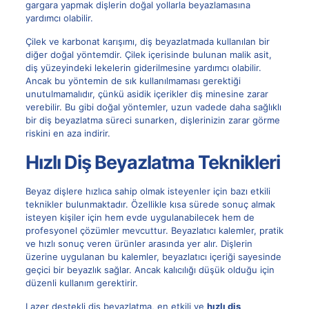
gargara yapmak dişlerin doğal yollarla beyazlamasına
yardımcı olabilir.
Çilek ve karbonat karışımı, diş beyazlatmada kullanılan bir
diğer doğal yöntemdir. Çilek içerisinde bulunan malik asit,
diş yüzeyindeki lekelerin giderilmesine yardımcı olabilir.
Ancak bu yöntemin de sık kullanılmaması gerektiği
unutulmamalıdır, çünkü asidik içerikler diş minesine zarar
verebilir. Bu gibi doğal yöntemler, uzun vadede daha sağlıklı
bir diş beyazlatma süreci sunarken, dişlerinizin zarar görme
riskini en aza indirir.
Hızlı Diş Beyazlatma Teknikleri
Beyaz dişlere hızlıca sahip olmak isteyenler için bazı etkili
teknikler bulunmaktadır. Özellikle kısa sürede sonuç almak
isteyen kişiler için hem evde uygulanabilecek hem de
profesyonel çözümler mevcuttur. Beyazlatıcı kalemler, pratik
ve hızlı sonuç veren ürünler arasında yer alır. Dişlerin
üzerine uygulanan bu kalemler, beyazlatıcı içeriği sayesinde
geçici bir beyazlık sağlar. Ancak kalıcılığı düşük olduğu için
düzenli kullanım gerektirir.
Lazer destekli diş beyazlatma, en etkili ve
hızlı diş