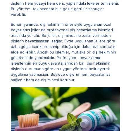
dişlerin hem yüzeyi hem de iç yapısındaki lekeler temizlenir.
Bu yöntem, tek seansta bile gözle görülür sonuçlar
verebilir.
Bunun yanında, diş hekiminin önerisiyle uygulanan özel
beyazlatıcı jeller de profesyonel diş beyazlatma işlemleri
arasında yer alır. Bu jeller, diş minesine zarar vermeden
dişlerin beyazlamasını sağlar. Evde uygulanan jellere göre
daha güçlü içeriklere sahip olduğu için daha hızlı sonuçlar
elde edilebilir. Ancak bu işlemler, mutlaka bir diş hekiminin
gözetiminde yapılmalıdır. Profesyonel beyazlatma
işlemlerinin en büyük avantajlarından biri, diş hekiminin
dişlerin durumuna göre en uygun yöntemi belirleyerek
uygulama yapmasıdır. Böylece dişlerin hem beyazlaması
sağlanır hem de diş minesi korunur.