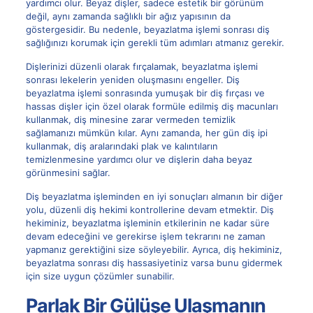
yardımcı olur. Beyaz dişler, sadece estetik bir görünüm
değil, aynı zamanda sağlıklı bir ağız yapısının da
göstergesidir. Bu nedenle, beyazlatma işlemi sonrası diş
sağlığınızı korumak için gerekli tüm adımları atmanız gerekir.
Dişlerinizi düzenli olarak fırçalamak, beyazlatma işlemi
sonrası lekelerin yeniden oluşmasını engeller. Diş
beyazlatma işlemi sonrasında yumuşak bir diş fırçası ve
hassas dişler için özel olarak formüle edilmiş diş macunları
kullanmak, diş minesine zarar vermeden temizlik
sağlamanızı mümkün kılar. Aynı zamanda, her gün diş ipi
kullanmak, diş aralarındaki plak ve kalıntıların
temizlenmesine yardımcı olur ve dişlerin daha beyaz
görünmesini sağlar.
Diş beyazlatma işleminden en iyi sonuçları almanın bir diğer
yolu, düzenli diş hekimi kontrollerine devam etmektir. Diş
hekiminiz, beyazlatma işleminin etkilerinin ne kadar süre
devam edeceğini ve gerekirse işlem tekrarını ne zaman
yapmanız gerektiğini size söyleyebilir. Ayrıca, diş hekiminiz,
beyazlatma sonrası diş hassasiyetiniz varsa bunu gidermek
için size uygun çözümler sunabilir.
Parlak Bir Gülüşe Ulaşmanın